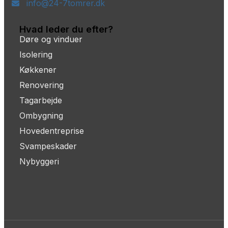
info@24-7tomrer.dk
Hvad leder du efter?
Døre og vinduer
Isolering
Køkkener
Renovering
Tagarbejde
Ombygning
Hovedentreprise
Svampeskader
Nybyggeri