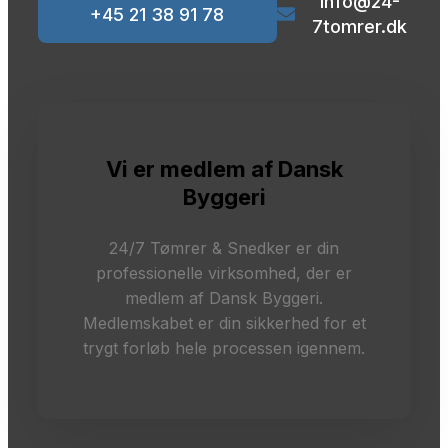
info@24-
+45 21 38 91 78
7tomrer.dk
Vi er medlem af Dansk
Byggeri
24/7 Tømrer & Snedker er din
professionelle virksomhed, der er
medlem af Dansk Byggeri.
Medlemskabet er din sikkerhed for et
trygt forløb hele processen igennem.