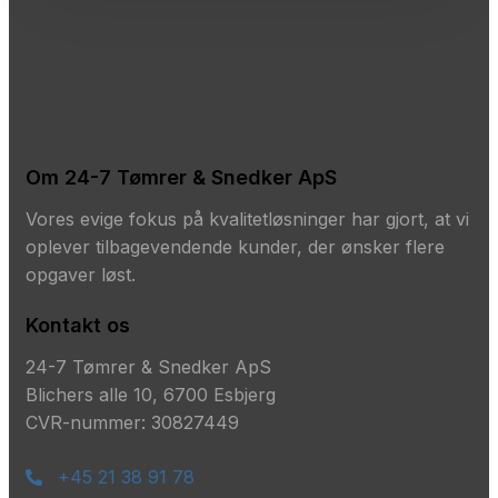
Om 24-7 Tømrer & Snedker ApS
Vores evige fokus på kvalitetløsninger har gjort, at vi
oplever tilbagevendende kunder, der ønsker flere
opgaver løst.
Kontakt os
24-7 Tømrer & Snedker ApS
Blichers alle 10, 6700 Esbjerg
CVR-nummer: 30827449
+45 21 38 91 78