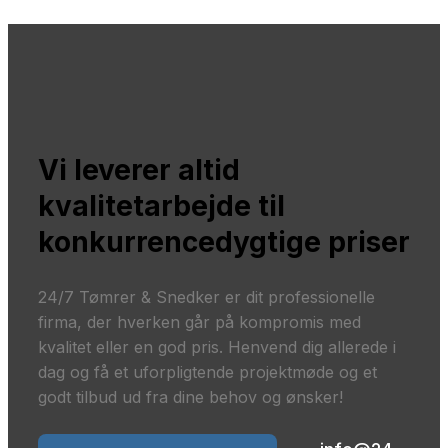
Vi leverer altid
kvalitetarbejde til
konkurrencedygtige priser
24/7 Tømrer & Snedker er dit professionelle
firma, der hverken går på kompromis med
kvalitet eller en god pris. Henvend dig allerede i
dag og få et uforpligtende projektmøde og et
godt tilbud ud fra dine behov og ønsker!