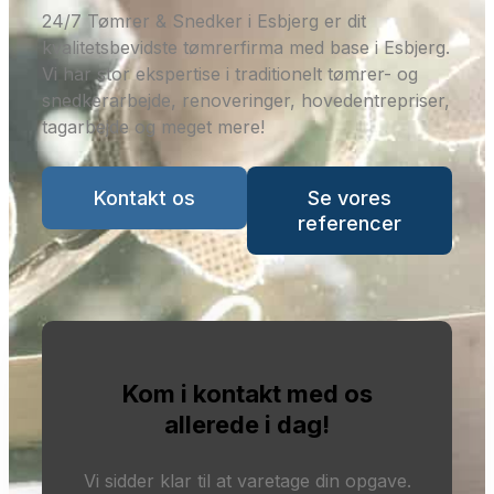
24/7 Tømrer & Snedker i Esbjerg er dit
kvalitetsbevidste tømrerfirma med base i Esbjerg.
Vi har stor ekspertise i traditionelt tømrer- og
snedkerarbejde, renoveringer, hovedentrepriser,
tagarbejde og meget mere!
Kontakt os
Se vores
referencer
Kom i kontakt med os
allerede i dag!
Vi sidder klar til at varetage din opgave.